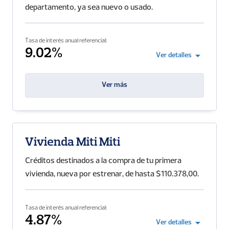
departamento, ya sea nuevo o usado.
Tasa de interés anual referencial:
9.02%
arrow_drop_down
Ver detalles
Ver más
Vivienda Miti Miti
Créditos destinados a la compra de tu primera
vivienda, nueva por estrenar, de hasta $110.378,00.
Tasa de interés anual referencial:
4.87%
arrow_drop_down
Ver detalles