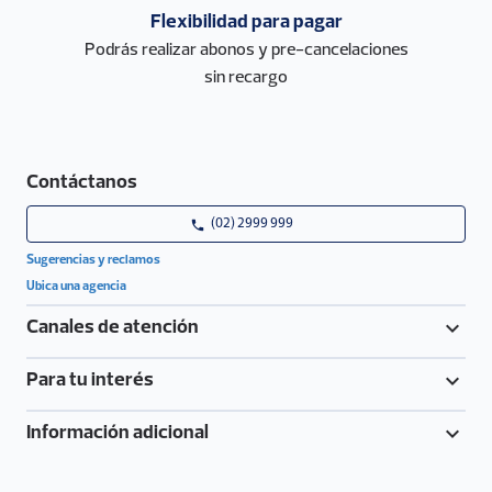
Flexibilidad para pagar
Podrás realizar abonos y pre-cancelaciones
sin recargo
Contáctanos
phone
(02) 2999 999
Sugerencias y reclamos
Ubica una agencia
keyboard_arrow_down
Canales de atención
keyboard_arrow_down
Para tu interés
keyboard_arrow_down
Información adicional